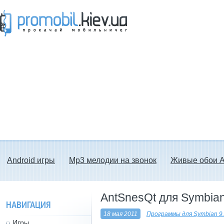
Прокачай мобильничег - java игры, темы
для Nokia, мелодии на звонок скачать
бесплатно а также android программы.
Android игры
Mp3 мелодии на звонок
Живые обои A
AntSnesQt для Symbian
НАВИГАЦИЯ
18 мая 2011
Программы для Symbian 9
Игры