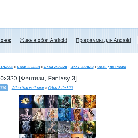
вонок
Живые обои Android
Программы для Android
176x208
»
Обои 176x220
»
Обои 240x320
»
Обои 360x640
»
Обои для iPhone
0x320 [Фентези, Fantasy 3]
2009
Обои для мобилки
»
Обои 240x320