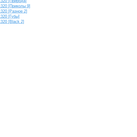
320 [Природа]
320 [Приколы 9]
320 [Разное 2]
320 [Губы]
320 [Black 2]