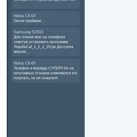
...
Nokia C5-03
Охоче ​​приймаю ...
Samsung S3310
Для чтения книг на телефоне
советую установить программу
TequilaCat_v_2_2_20.jar Доступна
версия ...
Nokia C6-00
Телефон и вправду СУПЕР!! Из-за
негативных отзывов сомневался его
покупать, но не пожалел!