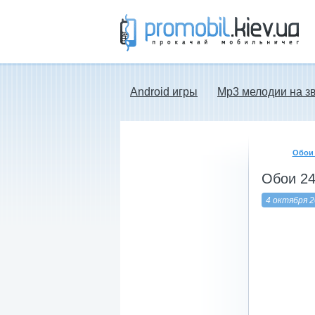
Прокачай мобильничег - java игры, темы
для Nokia, мелодии на звонок скачать
бесплатно а также android программы.
Android игры
Mp3 мелодии на з
Обои 
Обои 24
4 октября 