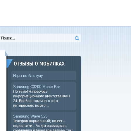
ОТЗЫВЫ О МОБИЛКАХ
Игры по блютузу
Samsung C3200 Monte Bar
По теме! На ресурсе
информационного агентства ФАН
24. Вообще там много чего
интересного но это ...
Samsung Wave 525
Телефон нормальный) но есть
недостатки....Ах да) раскладка в
сообщения и браузере.делаем так :