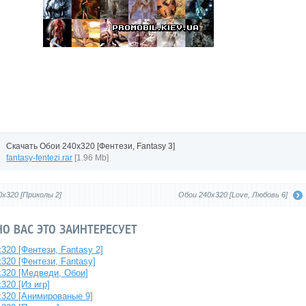
Скачать Обои 240x320 [Фентези, Fantasy 3]
fantasy-fentezi.rar
[1.96 Mb]
x320 [Приколы 2]
Обои 240x320 [Love, Любовь 6]
О ВАС ЭТО ЗАИНТЕРЕСУЕТ
320 [Фентези, Fantasy 2]
320 [Фентези, Fantasy]
x320 [Медведи, Обои]
320 [Из игр]
x320 [Анимированые 9]