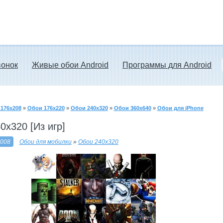
вонок
Живые обои Android
Программы для Android
176x208
»
Обои 176x220
»
Обои 240x320
»
Обои 360x640
»
Обои для iPhone
0x320 [Из игр]
2008
Обои для мобилки
»
Обои 240x320