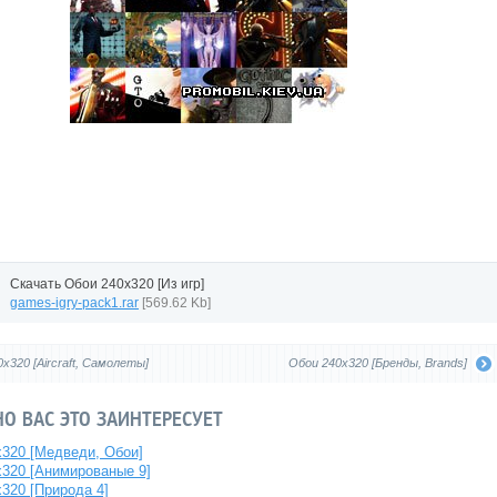
Скачать Обои 240x320 [Из игр]
games-igry-pack1.rar
[569.62 Kb]
x320 [Aircraft, Самолеты]
Обои 240x320 [Бренды, Brands]
О ВАС ЭТО ЗАИНТЕРЕСУЕТ
x320 [Медведи, Обои]
x320 [Анимированые 9]
320 [Природа 4]