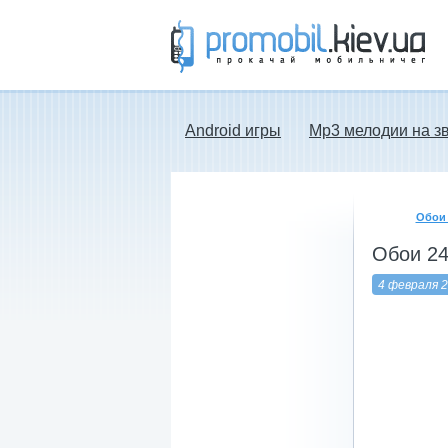
Прокачай мобильничег - java игры, темы
для Nokia, мелодии на звонок скачать
бесплатно а также android программы.
Android игры
Mp3 мелодии на з
Обои 
Обои 24
4 февраля 