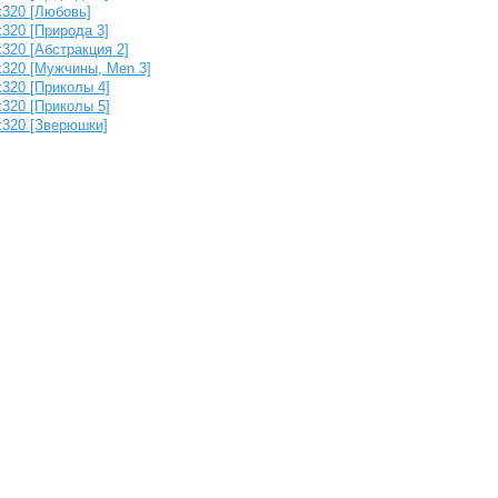
x320 [Любовь]
320 [Природа 3]
320 [Абстракция 2]
x320 [Мужчины, Men 3]
320 [Приколы 4]
320 [Приколы 5]
x320 [Зверюшки]