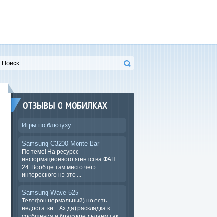
ОТЗЫВЫ О МОБИЛКАХ
Игры по блютузу
Samsung C3200 Monte Bar
По теме! На ресурсе
информационного агентства ФАН
24. Вообще там много чего
интересного но это ...
Samsung Wave 525
Телефон нормальный) но есть
недостатки....Ах да) раскладка в
сообщения и браузере.делаем так :