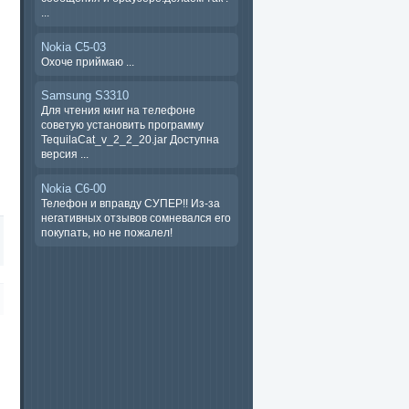
...
Nokia C5-03
Охоче ​​приймаю ...
Samsung S3310
Для чтения книг на телефоне
советую установить программу
TequilaCat_v_2_2_20.jar Доступна
версия ...
Nokia C6-00
Телефон и вправду СУПЕР!! Из-за
негативных отзывов сомневался его
покупать, но не пожалел!