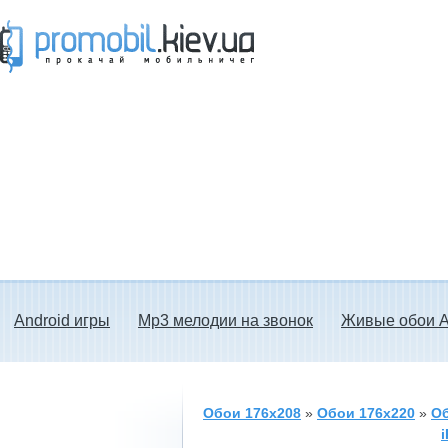
Прокачай мобильничег - java игры, темы
для Nokia, мелодии на звонок скачать
бесплатно а также android программы.
Android игры
Mp3 мелодии на звонок
Живые обои A
Обои 176x208
»
Обои 176x220
»
Об